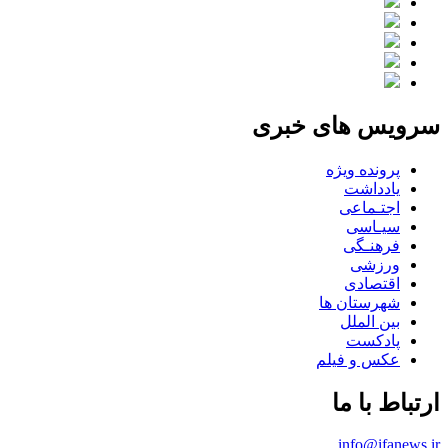
سرویس های خبری
پرونده ویژه
یادداشت
اجتـماعی
سیـاسی
فرهنـگی
ورزشی
اقتصادی
شهرستان ها
بین الملل
پادکست
عکس و فیلم
ارتباط با ما
info@ifanews.ir