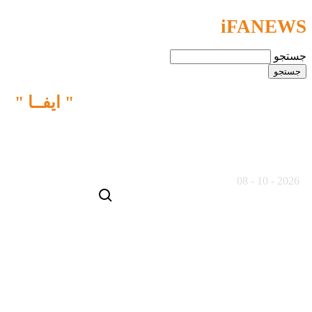
iFANEWS
جستجو
ما نقش متفاوتی را در خبـررسانی
" ایفــا "
می کنیم
19 مرداد ماه 1405
2026 - 10 - 08