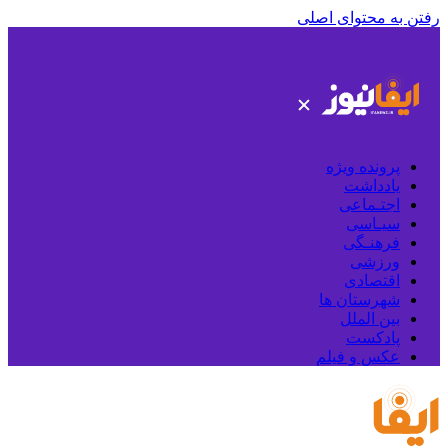
رفتن به محتوای اصلی
پرونده ویژه
یادداشت
اجتـماعی
سیـاسی
فرهنـگی
ورزشی
اقتصادی
شهرستان ها
بین الملل
پادکست
عکس و فیلم