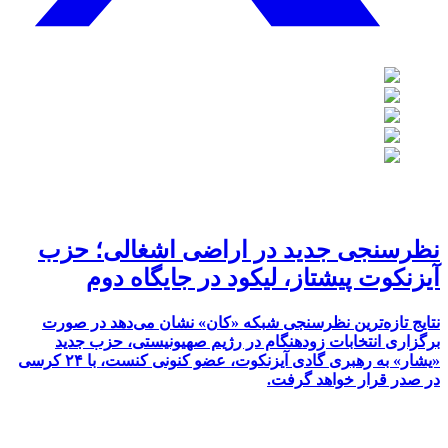
نظرسنجی جدید در اراضی اشغالی؛ حزب
آیزنکوت پیشتاز، لیکود در جایگاه دوم
نتایج تازه‌ترین نظرسنجی شبکه «کان» نشان می‌دهد در صورت
برگزاری انتخابات زودهنگام در رژیم صهیونیستی، حزب جدید
«یشار» به رهبری گادی آیزنکوت، عضو کنونی کنست، با ۲۴ کرسی
در صدر قرار خواهد گرفت.