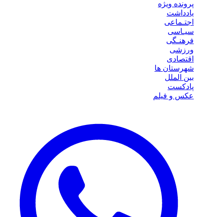
پرونده ویژه
یادداشت
اجتـماعی
سیـاسی
فرهنـگی
ورزشی
اقتصادی
شهرستان ها
بین الملل
پادکست
عکس و فیلم