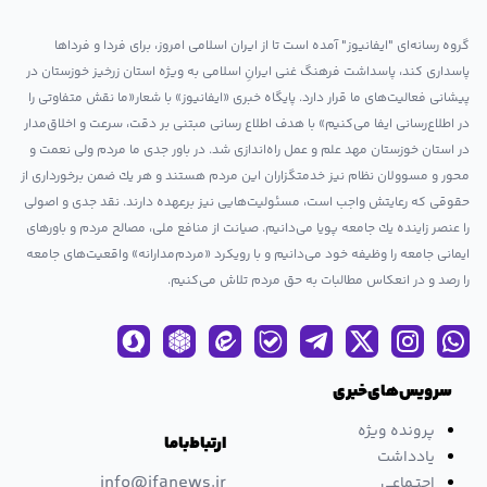
گروه رسانه‌ای "ایفانیوز" آمده است تا از ایران اسلامی امروز، برای فردا و فرداها
پاسداری کند، پاسداشت فرهنگ غنی ایرانِ اسلامی به ویژه استان زرخیز خوزستان در
پیشانی فعالیت‌های ما قرار دارد. پایگاه خبری «ایفانیوز» با شعار«ما نقش متفاوتی را
در اطلاع‌رسانی ایفا می‌کنیم» با هدف اطلاع رسانی مبتنی بر دقت، سرعت و اخلاق‌مدار
در استان خوزستان مهد علم و عمل راه‌اندازی شد. در باور جدی ما مردم ولی نعمت و
محور و مسوولان نظام نیز خدمتگزاران این مردم هستند و هر یك ضمن برخورداری از
حقوقی كه رعایتش واجب است، مسئولیت‌هایی نیز برعهده دارند. نقد جدی و اصولی
را عنصر زاینده یك جامعه پویا می‌دانیم. صیانت از منافع ملی، مصالح مردم و باورهای
ایمانی جامعه را وظیفه خود می‌دانیم و با رویكرد «مردم‌مدارانه‌» واقعیت‌های جامعه
را رصد و در انعکاس مطالبات به حق مردم تلاش می‌كنیم.
سرویس های خبری
پرونده ویژه
ارتباط با ما
یادداشت
info@ifanews.ir
اجتـماعی