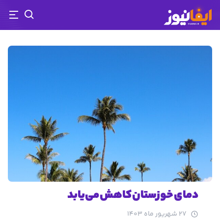
رفتن
به
محتوای
اصلی
دمای ‌خوزستان کاهش می‌یابد
27 شهریور ماه 1403