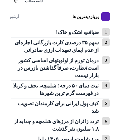
ادامه مطلب
پربازدیدترین ها
آرشیو
ضیافتِ اشک و خاک!
سهم ۳۵ درصدی کارت بازرگانی اجاره‌ای
از عدم ایفای تعهدات ارزی صادراتی
درمان تورم از اولویتهای اساسی کشور
است/نظارت، صرفاً گذاشتن بازرس در
بازار نیست
ثبت دمای ۵۰ درجه ؛ شلمچه، نجف و کربلا
در فهرست گرم ترین شهرها
کیف پول ایرانی برای کارمندان تصویب
شد
تردد زائران از مرزهای شلمچه و چذابه از
۱.۸ میلیون نفر گذشت
مرز شلمچه اربعین ۱۴۰۵ را با