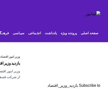
رفتن
به
محتوای
اصلی
صفحه اصلی
پرونده ویژه
یادداشت
اجتـماعی
سیـاسی
فرهنـگ
وزیر امور اقتصادی
بازدید وزیر 
وزیر امور اقتص
از شرکت فسفات
Subscribe to بازدید_وزیر_اقتصاد