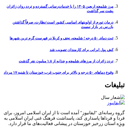
مرز شلمچه اربعین ۱۴۰۵ را با خدمات‌رسانی گسترده و تردد روان زائران
پشت سر گذاشت
درمان تورم از اولویتهای اساسی کشور است/نظارت، صرفاً گذاشتن
بازرس در بازار نیست
ثبت دمای ۵۰ درجه ؛ شلمچه، نجف و کربلا در فهرست گرم ترین شهرها
کیف پول ایرانی برای کارمندان تصویب شد
تردد زائران از مرزهای شلمچه و چذابه از ۱.۸ میلیون نفر گذشت
وقوع دما‌های ۵۰ درجه و بالاتر برای جنوب غرب خوزستان تا شنبه ۱۷ مرداد
تبلیغات
گروه رسانه‌ای "ایفانیوز" آمده است تا از ایران اسلامی امروز، برای
فردا و فرداها پاسداری کند، پاسداشت فرهنگ غنی ایرانِ اسلامی به
ویژه استان زرخیز خوزستان در پیشانی فعالیت‌های ما قرار دارد.