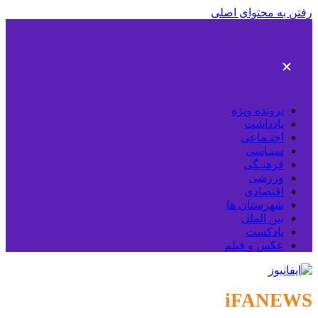
رفتن به محتوای اصلی
پرونده ویژه
یادداشت
اجتـماعی
سیـاسی
فرهنـگی
ورزشی
اقتصادی
شهرستان ها
بین الملل
پادکست
عکس و فیلم
iFANEWS