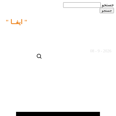
جستجو
ما نقش متفاوتی را در خبـررسانی
" ایفــا "
می کنیم
18 مرداد ماه 1405
2026 - 9 - 08