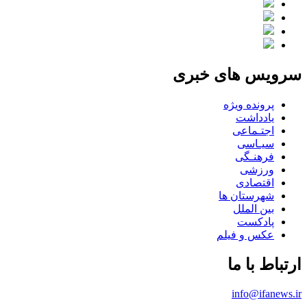
سرویس های خبری
پرونده ویژه
یادداشت
اجتـماعی
سیـاسی
فرهنـگی
ورزشی
اقتصادی
شهرستان ها
بین الملل
پادکست
عکس و فیلم
ارتباط با ما
info@ifanews.ir