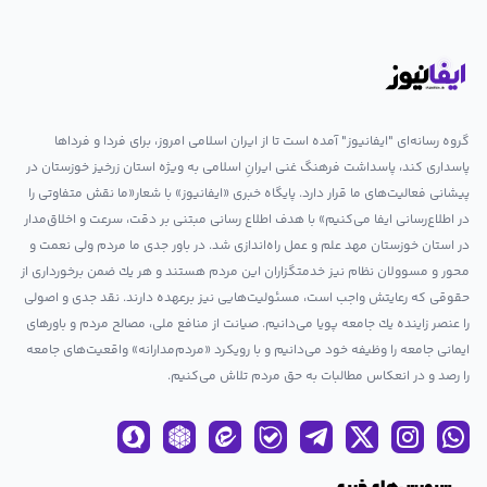
گروه رسانه‌ای "ایفانیوز" آمده است تا از ایران اسلامی امروز، برای فردا و فرداها
پاسداری کند، پاسداشت فرهنگ غنی ایرانِ اسلامی به ویژه استان زرخیز خوزستان در
پیشانی فعالیت‌های ما قرار دارد. پایگاه خبری «ایفانیوز» با شعار«ما نقش متفاوتی را
در اطلاع‌رسانی ایفا می‌کنیم» با هدف اطلاع رسانی مبتنی بر دقت، سرعت و اخلاق‌مدار
در استان خوزستان مهد علم و عمل راه‌اندازی شد. در باور جدی ما مردم ولی نعمت و
محور و مسوولان نظام نیز خدمتگزاران این مردم هستند و هر یك ضمن برخورداری از
حقوقی كه رعایتش واجب است، مسئولیت‌هایی نیز برعهده دارند. نقد جدی و اصولی
را عنصر زاینده یك جامعه پویا می‌دانیم. صیانت از منافع ملی، مصالح مردم و باورهای
ایمانی جامعه را وظیفه خود می‌دانیم و با رویكرد «مردم‌مدارانه‌» واقعیت‌های جامعه
را رصد و در انعکاس مطالبات به حق مردم تلاش می‌كنیم.