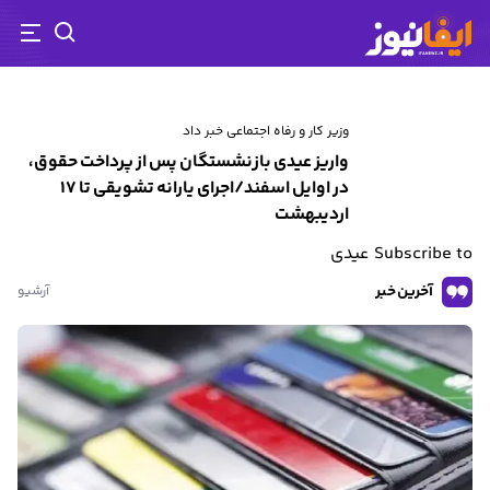
رفتن
به
محتوای
اصلی
وزیر کار و رفاه اجتماعی خبر داد
واریز عیدی بازنشستگان پس از پرداخت حقوق،
در اوایل اسفند/اجرای یارانه تشویقی تا ۱۷
اردیبهشت
Subscribe to عیدی
آخرین خبر
آرشیو