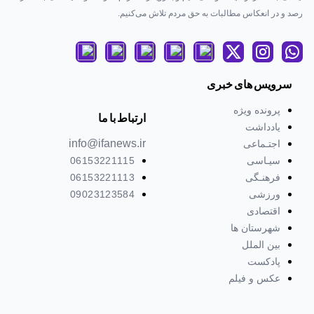
رصد و در انعکاس مطالبات به حق مردم تلاش می‌كنیم.
سرویس های خبری
پرونده ویژه
ارتباط با ما
یادداشت
info@ifanews.ir
اجتـماعی
سیـاسی
06153221115
فرهنـگی
06153221113
ورزشی
09023123584
اقتصادی
شهرستان ها
بین الملل
پادکست
عکس و فیلم