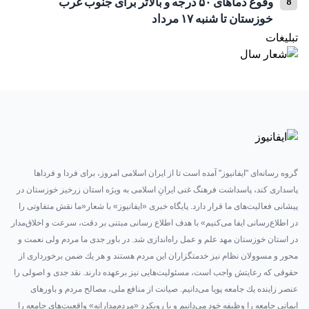
وقوع دما‌های ۵۰ درجه و بالاتر برای جنوب غرب
خوزستان تا شنبه ۱۷ مرداد
تبلیغات
گروه رسانه‌ای "ایفانیوز" آمده است تا از ایران اسلامی امروز، برای فردا و فرداها
پاسداری کند، پاسداشت فرهنگ غنی ایرانِ اسلامی به ویژه استان زرخیز خوزستان در
پیشانی فعالیت‌های ما قرار دارد. پایگاه خبری «ایفانیوز» با شعار«ما نقش متفاوتی را
در اطلاع‌رسانی ایفا می‌کنیم» با هدف اطلاع رسانی مبتنی بر دقت، سرعت و اخلاق‌مدار
در استان خوزستان مهد علم و عمل راه‌اندازی شد. در باور جدی ما مردم ولی نعمت و
محور و مسوولان نظام نیز خدمتگزاران این مردم هستند و هر یك ضمن برخورداری از
حقوقی كه رعایتش واجب است، مسئولیت‌هایی نیز برعهده دارند. نقد جدی و اصولی را
عنصر زاینده یك جامعه پویا می‌دانیم. صیانت از منافع ملی، مصالح مردم و باورهای
ایمانی جامعه را وظیفه خود می‌دانیم و با رویكرد «مردم‌مدارانه‌» واقعیت‌های جامعه را