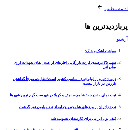
ادامه مطلب
پربازدیدترین ها
آرشیو
ضیافتِ اشک و خاک!
سهم ۳۵ درصدی کارت بازرگانی اجاره‌ای از عدم ایفای تعهدات ارزی
صادراتی
درمان تورم از اولویتهای اساسی کشور است/نظارت، صرفاً گذاشتن
بازرس در بازار نیست
ثبت دمای ۵۰ درجه ؛ شلمچه، نجف و کربلا در فهرست گرم ترین شهرها
تردد زائران از مرزهای شلمچه و چذابه از ۱.۸ میلیون نفر گذشت
کیف پول ایرانی برای کارمندان تصویب شد