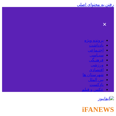
رفتن به محتوای اصلی
پرونده ویژه
یادداشت
اجتـماعی
سیـاسی
فرهنـگی
ورزشی
اقتصادی
شهرستان ها
بین الملل
پادکست
عکس و فیلم
iFANEWS