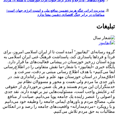
وقوع دما‌های ۵۰ درجه و بالاتر برای جنوب غرب خوزستان تا شنبه ۱۷ مرداد
مدیریت ایرانی تنگه هرمز،تضمین منافع ملی و امنیت انرژی جهان است/
مماشات در برابر جنگ اقتصادی دشمن معنا ندارد
تبلیغات
گروه رسانه‌ای "ایفانیوز" آمده است تا از ایران اسلامی امروز، برای
فردا و فرداها پاسداری کند، پاسداشت فرهنگ غنی ایرانِ اسلامی به
ویژه استان زرخیز خوزستان در پیشانی فعالیت‌های ما قرار دارد.
پایگاه خبری «ایفانیوز» با شعار«ما نقش متفاوتی را در اطلاع‌رسانی
ایفا می‌کنیم» با هدف اطلاع رسانی مبتنی بر دقت، سرعت و
اخلاق‌مدار در استان خوزستان مهد علم و عمل راه‌اندازی شد. در
باور جدی ما مردم ولی نعمت و محور و مسوولان نظام نیز
خدمتگزاران این مردم هستند و هر یك ضمن برخورداری از حقوقی
كه رعایتش واجب است، مسئولیت‌هایی نیز برعهده دارند. نقد جدی
و اصولی را عنصر زاینده یك جامعه پویا می‌دانیم. صیانت از منافع
ملی، مصالح مردم و باورهای ایمانی جامعه را وظیفه خود می‌دانیم
و با رویكرد «مردم‌مدارانه‌» واقعیت‌های جامعه را رصد و در انعکاس
مطالبات به حق مردم تلاش می‌كنیم.