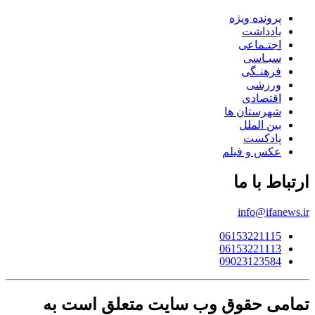
پرونده ویژه
یادداشت
اجتـماعی
سیـاسی
فرهنـگی
ورزشی
اقتصادی
شهرستان ها
بین الملل
پادکست
عکس و فیلم
ارتباط با ما
info@ifanews.ir
06153221115
06153221113
09023123584
تمامی حقوق وب سایت متعلق است به