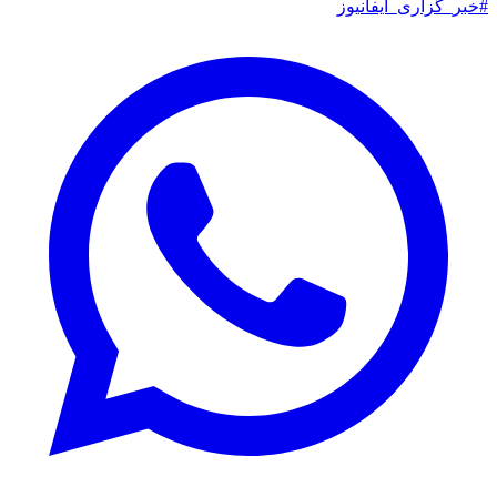
#خبر_گزاری_ایفانیوز