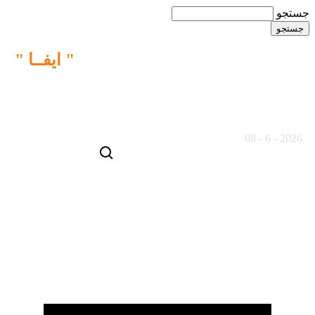
جستجو
ما نقش متفاوتی را در خبـررسانی
" ایفــا "
می کنیم
15 مرداد ماه 1405
2026 - 6 - 08