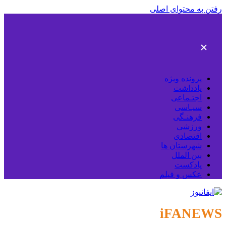
رفتن به محتوای اصلی
پرونده ویژه
یادداشت
اجتـماعی
سیـاسی
فرهنـگی
ورزشی
اقتصادی
شهرستان ها
بین الملل
پادکست
عکس و فیلم
iFANEWS