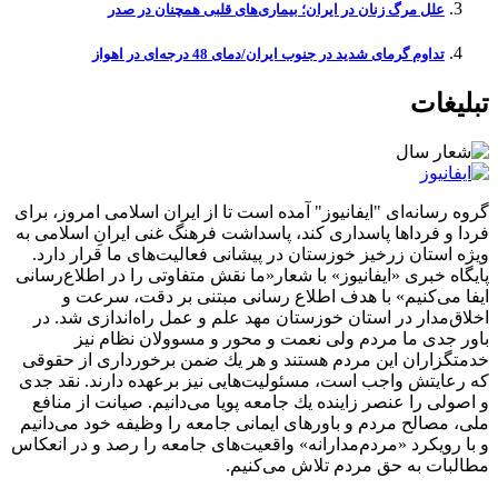
علل مرگ زنان در ایران؛ بیماری‌های قلبی همچنان در صدر
تداوم گرمای شدید در جنوب ایران/دمای 48 درجه‌ای در اهواز
تبلیغات
گروه رسانه‌ای "ایفانیوز" آمده است تا از ایران اسلامی امروز، برای
فردا و فرداها پاسداری کند، پاسداشت فرهنگ غنی ایرانِ اسلامی به
ویژه استان زرخیز خوزستان در پیشانی فعالیت‌های ما قرار دارد.
پایگاه خبری «ایفانیوز» با شعار«ما نقش متفاوتی را در اطلاع‌رسانی
ایفا می‌کنیم» با هدف اطلاع رسانی مبتنی بر دقت، سرعت و
اخلاق‌مدار در استان خوزستان مهد علم و عمل راه‌اندازی شد. در
باور جدی ما مردم ولی نعمت و محور و مسوولان نظام نیز
خدمتگزاران این مردم هستند و هر یك ضمن برخورداری از حقوقی
كه رعایتش واجب است، مسئولیت‌هایی نیز برعهده دارند. نقد جدی
و اصولی را عنصر زاینده یك جامعه پویا می‌دانیم. صیانت از منافع
ملی، مصالح مردم و باورهای ایمانی جامعه را وظیفه خود می‌دانیم
و با رویكرد «مردم‌مدارانه‌» واقعیت‌های جامعه را رصد و در انعکاس
مطالبات به حق مردم تلاش می‌كنیم.