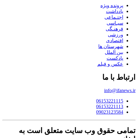
پرونده ویژه
یادداشت
اجتـماعی
سیـاسی
فرهنـگی
ورزشی
اقتصادی
شهرستان ها
بین الملل
پادکست
عکس و فیلم
ارتباط با ما
info@ifanews.ir
06153221115
06153221113
09023123584
تمامی حقوق وب سایت متعلق است به