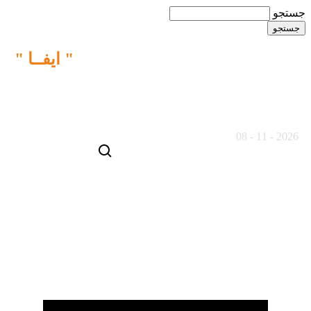
جستجو
ما نقش متفاوتی را در خبـررسانی
" ایفــا "
می کنیم
20 مرداد ماه 1405
2026 - 11 - 08