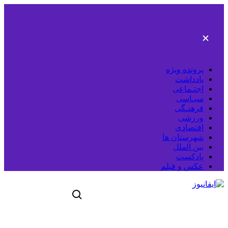
رفتن
به
محتوای
اصلی
پرونده ویژه
یادداشت
اجتـماعی
سیـاسی
فرهنـگی
ورزشی
اقتصادی
شهرستان ها
بین الملل
پادکست
عکس و فیلم