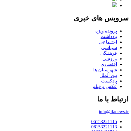
سرویس های خبری
پرونده ویژه
یادداشت
اجتـماعی
سیـاسی
فرهنـگی
ورزشی
اقتصادی
شهرستان ها
بین الملل
پادکست
عکس و فیلم
ارتباط با ما
info@ifanews.ir
06153221115
06153221113