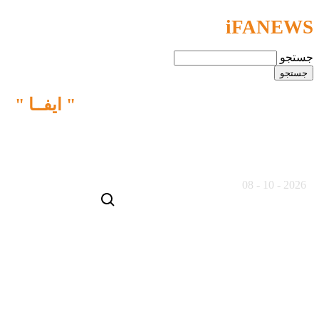
iFANEWS
جستجو
ما نقش متفاوتی را در خبـررسانی
" ایفــا "
می کنیم
19 مرداد ماه 1405
2026 - 10 - 08