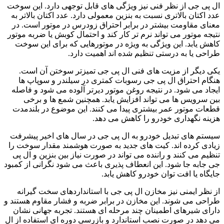
ال پی جی از نظر فنی نیز ویژگی های قابل توجهی دارد. این سوخت
عدد اکتان بالاتری نسبت به بنزین معمولی دارد. عدد اکتان بالاتر به
معنای مقاومت بیشتر در برابر احتراق زودرس در موتور است. در
نتیجه موتور می تواند نرم تر کار کند و احتمال کوبش یا ضربه موتور
کاهش یابد. این ویژگی به ویژه در موتورهایی که برای این سوخت
طراحی یا به درستی تنظیم شده اند اهمیت دارد.
یکی دیگر از مزیت های فنی ال پی جی تمیزتر سوختن آن است.
هنگام احتراق ال پی جی رسوبات کمتری در سیلندر و سوپاپ ها
ایجاد می شود. در نتیجه روغن موتور دیرتر آلوده می شود و فاصله
بین سرویس ها می تواند افزایش یابد. همچنین شمع ها و برخی
قطعات موتور عمر بیشتری پیدا می کنند. این موضوع در بلندمدت
هزینه نگهداری خودرو را کاهش می دهد.
سیستم های تبدیل خودرو به ال پی جی در سال های اخیر پیشرفت
زیادی کرده اند. کیت های جدید به صورت هوشمند مقدار سوخت را
تنظیم می کنند و راننده می تواند در صورت نیاز بین بنزین و ال پی
جی جابه جا شود. این انعطاف پذیری باعث می شود نگرانی از کمبود
جایگاه یا افت توان خودرو کاهش یابد.
از نظر ایمنی نیز مخازن ال پی جی با استانداردهای سخت گیرانه
طراحی می شوند. این مخازن در برابر ضربه و فشار مقاوم هستند و
دارای شیرهای اطمینان چند مرحله ای هستند. تجربه جهانی نشان
می دهد در صورت نصب استاندارد و بازرسی دوره ای استفاده از ال