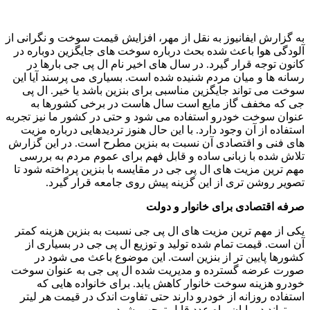
به گزارش ایفانیوز به نقل از مهر، افزایش قیمت سوخت و نگرانی از
آلودگی هوا باعث شده بحث درباره سوخت های جایگزین دوباره در
کانون توجه قرار گیرد. در سال های اخیر نام ال پی جی بارها در
رسانه ها و میان مردم شنیده شده است. بسیاری می پرسند آیا این
سوخت می تواند جایگزین مناسبی برای بنزین باشد یا خیر. ال پی
جی که مخفف گاز مایع است سال هاست در برخی کشورها به
عنوان سوخت خودرو استفاده می شود و حتی در کشور ما نیز تجربه
استفاده از آن وجود دارد. با این حال هنوز تردیدهایی درباره مزیت
های فنی و اقتصادی آن نسبت به بنزین مطرح است. در این گزارش
تلاش شده با زبانی ساده و قابل فهم برای عموم مردم به بررسی
مهم ترین مزیت های ال پی جی در مقایسه با بنزین پرداخته شود تا
تصویر روشن تری از این گزینه پیش روی جامعه قرار گیرد.
صرفه اقتصادی برای خانوار و دولت
یکی از مهم ترین مزیت های ال پی جی نسبت به بنزین هزینه کمتر
آن است. قیمت تمام شده تولید و توزیع ال پی جی در بسیاری از
کشورها پایین تر از بنزین است. این موضوع باعث می شود در
صورت عرضه گسترده و مدیریت شده ال پی جی به عنوان سوخت
خودرو هزینه سوخت خانوار کاهش یابد. برای خانواده هایی که
استفاده روزانه از خودرو دارند حتی تفاوت اندک در قیمت هر لیتر
می تواند در پایان ماه عدد قابل توجهی شود.