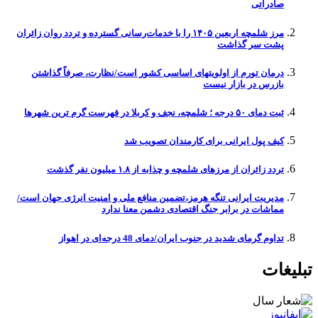
صادراتی
مرز شلمچه اربعین ۱۴۰۵ را با خدمات‌رسانی گسترده و تردد روان زائران
پشت سر گذاشت
درمان تورم از اولویتهای اساسی کشور است/نظارت، صرفاً گذاشتن
بازرس در بازار نیست
ثبت دمای ۵۰ درجه ؛ شلمچه، نجف و کربلا در فهرست گرم ترین شهرها
کیف پول ایرانی برای کارمندان تصویب شد
تردد زائران از مرزهای شلمچه و چذابه از ۱.۸ میلیون نفر گذشت
مدیریت ایرانی تنگه هرمز،تضمین منافع ملی و امنیت انرژی جهان است/
مماشات در برابر جنگ اقتصادی دشمن معنا ندارد
تداوم گرمای شدید در جنوب ایران/دمای 48 درجه‌ای در اهواز
تبلیغات