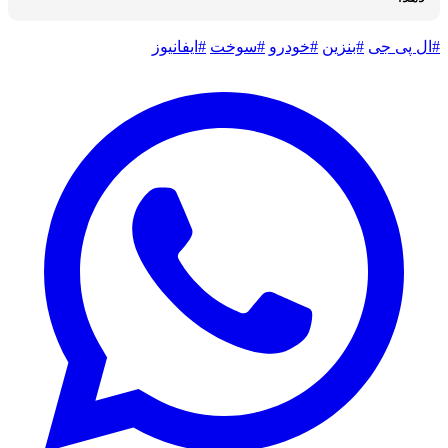
#ال پی جی
#بنزین
#خودرو
#سوخت
#ایفانیوز