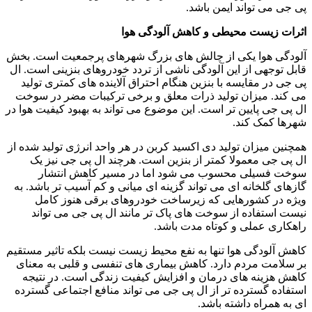
پی جی می تواند ایمن باشد.
اثرات زیست محیطی و کاهش آلودگی هوا
آلودگی هوا یکی از چالش های بزرگ شهرهای پرجمعیت است. بخش
قابل توجهی از این آلودگی ناشی از تردد خودروهای بنزینی است. ال
پی جی در مقایسه با بنزین هنگام احتراق آلاینده های کمتری تولید
می کند. میزان تولید ذرات معلق و برخی ترکیبات مضر در سوخت
ال پی جی پایین تر است. این موضوع می تواند به بهبود کیفیت هوا در
شهرها کمک کند.
همچنین میزان تولید دی اکسید کربن در هر واحد انرژی تولید شده از
ال پی جی معمولا کمتر از بنزین است. هرچند ال پی جی نیز یک
سوخت فسیلی محسوب می شود اما در مسیر کاهش انتشار
گازهای گلخانه ای می تواند گزینه ای میانی و کم آسیب تر باشد. به
ویژه در کشورهایی که زیرساخت خودروهای برقی هنوز کامل
نیست استفاده از سوخت های پاک تر مانند ال پی جی می تواند
راهکاری عملی و کوتاه مدت باشد.
کاهش آلودگی هوا تنها به نفع محیط زیست نیست بلکه تاثیر مستقیم
بر سلامت مردم دارد. کاهش بیماری های تنفسی و قلبی به معنای
کاهش هزینه های درمان و افزایش کیفیت زندگی است. در نتیجه
استفاده گسترده تر از ال پی جی می تواند منافع اجتماعی گسترده
ای به همراه داشته باشد.