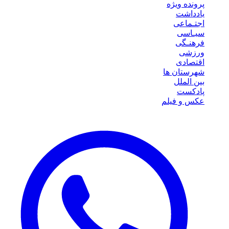
پرونده ویژه
یادداشت
اجتـماعی
سیـاسی
فرهنـگی
ورزشی
اقتصادی
شهرستان ها
بین الملل
پادکست
عکس و فیلم