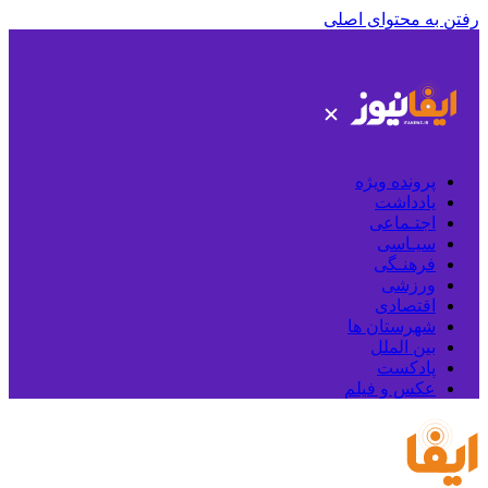
رفتن به محتوای اصلی
پرونده ویژه
یادداشت
اجتـماعی
سیـاسی
فرهنـگی
ورزشی
اقتصادی
شهرستان ها
بین الملل
پادکست
عکس و فیلم