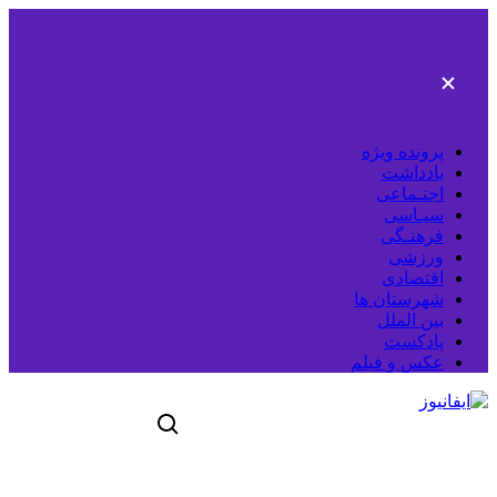
رفتن
به
محتوای
اصلی
پرونده ویژه
یادداشت
اجتـماعی
سیـاسی
فرهنـگی
ورزشی
اقتصادی
شهرستان ها
بین الملل
پادکست
عکس و فیلم