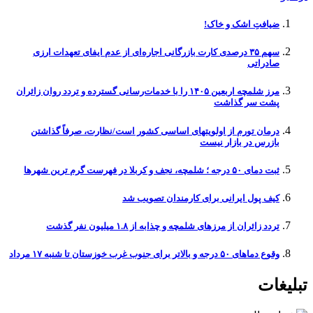
ضیافتِ اشک و خاک!
سهم ۳۵ درصدی کارت بازرگانی اجاره‌ای از عدم ایفای تعهدات ارزی
صادراتی
مرز شلمچه اربعین ۱۴۰۵ را با خدمات‌رسانی گسترده و تردد روان زائران
پشت سر گذاشت
درمان تورم از اولویتهای اساسی کشور است/نظارت، صرفاً گذاشتن
بازرس در بازار نیست
ثبت دمای ۵۰ درجه ؛ شلمچه، نجف و کربلا در فهرست گرم ترین شهرها
کیف پول ایرانی برای کارمندان تصویب شد
تردد زائران از مرزهای شلمچه و چذابه از ۱.۸ میلیون نفر گذشت
وقوع دما‌های ۵۰ درجه و بالاتر برای جنوب غرب خوزستان تا شنبه ۱۷ مرداد
تبلیغات