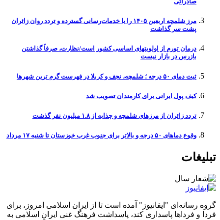
صادراتی
مرز شلمچه اربعین ۱۴۰۵ را با خدمات‌رسانی گسترده و تردد روان زائران
پشت سر گذاشت
درمان تورم از اولویتهای اساسی کشور است/نظارت، صرفاً گذاشتن
بازرس در بازار نیست
ثبت دمای ۵۰ درجه ؛ شلمچه، نجف و کربلا در فهرست گرم ترین شهرها
کیف پول ایرانی برای کارمندان تصویب شد
تردد زائران از مرزهای شلمچه و چذابه از ۱.۸ میلیون نفر گذشت
وقوع دما‌های ۵۰ درجه و بالاتر برای جنوب غرب خوزستان تا شنبه ۱۷ مرداد
تبلیغات
گروه رسانه‌ای "ایفانیوز" آمده است تا از ایران اسلامی امروز، برای
فردا و فرداها پاسداری کند، پاسداشت فرهنگ غنی ایرانِ اسلامی به