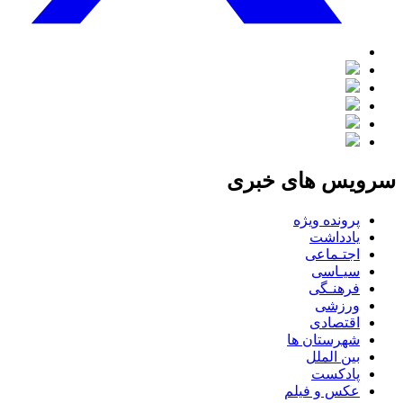
سرویس های خبری
پرونده ویژه
یادداشت
اجتـماعی
سیـاسی
فرهنـگی
ورزشی
اقتصادی
شهرستان ها
بین الملل
پادکست
عکس و فیلم