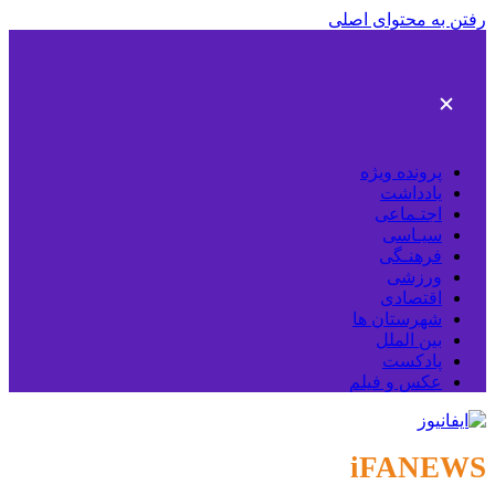
رفتن به محتوای اصلی
پرونده ویژه
یادداشت
اجتـماعی
سیـاسی
فرهنـگی
ورزشی
اقتصادی
شهرستان ها
بین الملل
پادکست
عکس و فیلم
iFANEWS