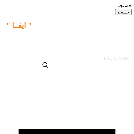
جستجو
ما نقش متفاوتی را در خبـررسانی
" ایفــا "
می کنیم
18 مرداد ماه 1405
2026 - 9 - 08