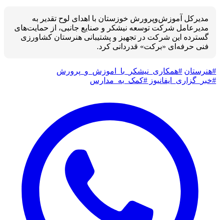
مدیرکل آموزش‌وپرورش خوزستان با اهدای لوح تقدیر به
مدیرعامل شرکت توسعه نیشکر و صنایع جانبی، از حمایت‌های
گسترده این شرکت در تجهیز و پشتیبانی هنرستان کشاورزی
فنی حرفه‌ای «برکت» قدردانی کرد.
#هنرستان
#همکاری_نیشکر_با_اموزش_و_پرورش
#خبر_گزاری_ایفانیوز
#کمک_به_مدارس