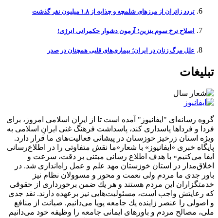
تردد زائران از مرزهای شلمچه و چذابه از ۱.۸ میلیون نفر گذشت
اصلاح نرخ سوم بنزین؛ آزمون دشوار حکمرانی انرژی!
علل مرگ زنان در ایران؛ بیماری‌های قلبی همچنان در صدر
تبلیغات
گروه رسانه‌ای "ایفانیوز" آمده است تا از ایران اسلامی امروز، برای
فردا و فرداها پاسداری کند، پاسداشت فرهنگ غنی ایرانِ اسلامی به
ویژه استان زرخیز خوزستان در پیشانی فعالیت‌های ما قرار دارد.
پایگاه خبری «ایفانیوز» با شعار«ما نقش متفاوتی را در اطلاع‌رسانی
ایفا می‌کنیم» با هدف اطلاع رسانی مبتنی بر دقت، سرعت و
اخلاق‌مدار در استان خوزستان مهد علم و عمل راه‌اندازی شد. در
باور جدی ما مردم ولی نعمت و محور و مسوولان نظام نیز
خدمتگزاران این مردم هستند و هر یك ضمن برخورداری از حقوقی
كه رعایتش واجب است، مسئولیت‌هایی نیز برعهده دارند. نقد جدی
و اصولی را عنصر زاینده یك جامعه پویا می‌دانیم. صیانت از منافع
ملی، مصالح مردم و باورهای ایمانی جامعه را وظیفه خود می‌دانیم