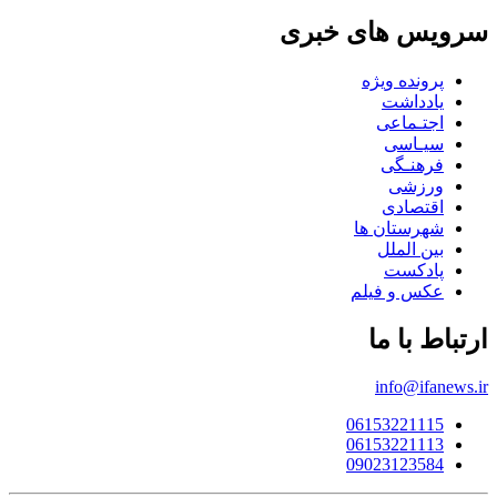
سرویس های خبری
پرونده ویژه
یادداشت
اجتـماعی
سیـاسی
فرهنـگی
ورزشی
اقتصادی
شهرستان ها
بین الملل
پادکست
عکس و فیلم
ارتباط با ما
info@ifanews.ir
06153221115
06153221113
09023123584