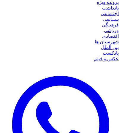
پرونده ویژه
یادداشت
اجتـماعی
سیـاسی
فرهنـگی
ورزشی
اقتصادی
شهرستان ها
بین الملل
پادکست
عکس و فیلم