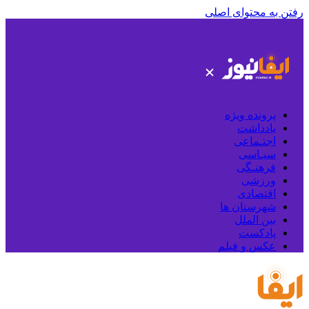
رفتن به محتوای اصلی
پرونده ویژه
یادداشت
اجتـماعی
سیـاسی
فرهنـگی
ورزشی
اقتصادی
شهرستان ها
بین الملل
پادکست
عکس و فیلم