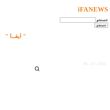
iFANEWS
جستجو
ما نقش متفاوتی را در خبـررسانی
" ایفــا "
می کنیم
19 مرداد ماه 1405
2026 - 10 - 08